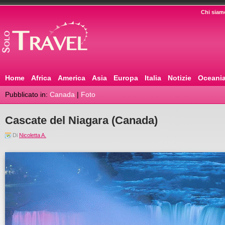
Chi siam
Home
Africa
America
Asia
Europa
Italia
Notizie
Oceani
Pubblicato in:
Canada
|
Foto
Cascate del Niagara (Canada)
Di
Nicoletta A.