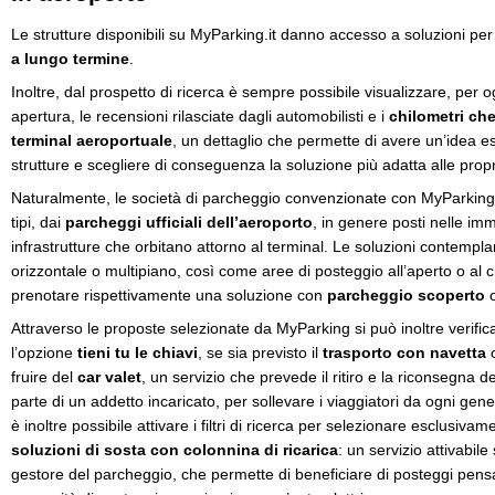
Le strutture disponibili su MyParking.it danno accesso a soluzioni per
a lungo termine
.
Inoltre, dal prospetto di ricerca è sempre possibile visualizzare, per o
apertura, le recensioni rilasciate dagli automobilisti e i
chilometri ch
terminal aeroportuale
, un dettaglio che permette di avere un’idea es
strutture e scegliere di conseguenza la soluzione più adatta alle prop
Naturalmente, le società di parcheggio convenzionate con MyParking 
tipi, dai
parcheggi ufficiali dell’aeroporto
, in genere posti nelle imm
infrastrutture che orbitano attorno al terminal. Le soluzioni contempla
orizzontale o multipiano, così come aree di posteggio all’aperto o al 
prenotare rispettivamente una soluzione con
parcheggio scoperto
o
Attraverso le proposte selezionate da MyParking si può inoltre verific
l’opzione
tieni tu le chiavi
, se sia previsto il
trasporto con navetta
o
fruire del
car valet
, un servizio che prevede il ritiro e la riconsegna de
parte di un addetto incaricato, per sollevare i viaggiatori da ogni ge
è inoltre possibile attivare i filtri di ricerca per selezionare esclusiva
soluzioni di sosta con colonnina di ricarica
: un servizio attivabile
gestore del parcheggio, che permette di beneficiare di posteggi pens