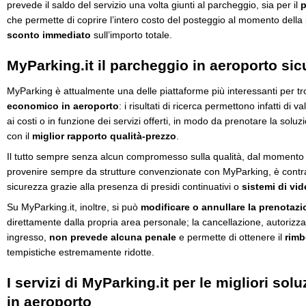
prevede il saldo del servizio una volta giunti al parcheggio, sia per il
p
che permette di coprire l’intero costo del posteggio al momento della
sconto immediato
sull’importo totale.
MyParking.it il parcheggio in aeroporto sic
MyParking è attualmente una delle piattaforme più interessanti per t
economico in aeroporto
: i risultati di ricerca permettono infatti di v
ai costi o in funzione dei servizi offerti, in modo da prenotare la solu
con il
miglior rapporto qualità-prezzo
.
Il tutto sempre senza alcun compromesso sulla qualità, dal momento 
provenire sempre da strutture convenzionate con MyParking, è contr
sicurezza grazie alla presenza di presidi continuativi o
sistemi di vi
Su MyParking.it, inoltre, si può
modificare o annullare la prenotaz
direttamente dalla propria area personale; la cancellazione, autorizzat
ingresso,
non prevede alcuna penale
e permette di ottenere il
rimb
tempistiche estremamente ridotte.
I servizi di MyParking.it per le migliori sol
in aeroporto