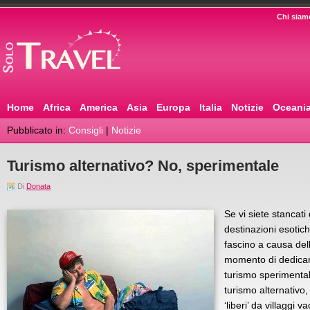
Chi siam
Home
Africa
America
Asia
Europa
Italia
Notizie
Oceani
Pubblicato in:
Consigli
|
Notizie
Turismo alternativo? No, sperimentale
Di
Donata
Se vi siete stancati
destinazioni esotic
fascino a causa dell’
momento di dedicars
turismo sperimenta
turismo alternativo, 
‘liberi’ da villaggi 