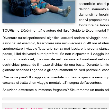
sostenibile, che si
dell’inquinamento e 
dai turisti nei luogh
che vi proponiamo è
fondatore del labor
TOURisme EXpérimental) e autore del libro “Guide to Experimental To
Diventare turisti sperimentali significa lasciarsi andare al viaggio no
assoluta: ad esempio, trascorrere una mini-vacanza di 48 ore al’inte
sperimentare il viaggio ‘letterario’ senza mai lasciare la propria stan
paese, i libri dei vostri autori preferiti. Se non vi spaventa il viaggio l
random-micro-travel, che consiste nel trascorrere il week-end nella c
occhi chiusi pescando il mazzo di chiavi da una busta. Durante la mi
giornate secondo l’agenda e gli appuntamenti dei veri padroni di casa
Che ve ne pare? Il viaggio sperimentale non lascia spazio a nessun p
vacanza si tratta di un viaggio mentale all’insegna dell’avventura.
Soluzione divertente o immensa fregatura? Sicuramente un modo orig