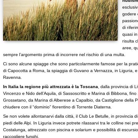
nudis
esclusiv
godere d
passione
di rifer
quasi in
risulta 
aree, qu
sempre l’argomento prima di incorrere nel rischio di una multa.
Ci sono alcune spiagge che sono particolarmente famose per la prati
di Capocotta a Roma, la spiaggia di Guvano a Vernazza, in Liguria, e 
Ravenna.
In Italia la regione più attrezzata è la Toscana
, dalla provincia di L
Vincenzo e Nido dell’Aquila, di Sassoscritto e Marina di Bibbona, fino a
Grossetano, da Marina di Alberese a Capalbio, da Castiglione della Pe
chiudere con il “dominio” fiorentino di Torrente Diaterna.
Se non volete allontanarvi dalla città, il Club Le Betulle, in provincia d
piedi delle Alpi. In Liguria invece potrete rilassarvi tra le colline nei pr
Costalunga, attrezzato con piscina e solarium e possibilità di escursio
raccogliere funghi.